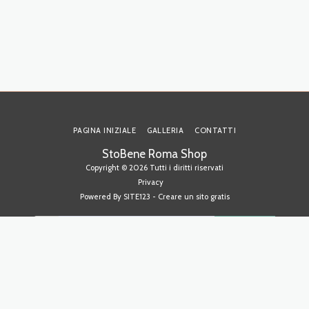
PAGINA INIZIALE
GALLERIA
CONTATTI
StoBene Roma Shop
Copyright © 2026 Tutti i diritti riservati
Privacy
Powered By
SITE123
-
Creare un sito gratis
ISCRIVITI